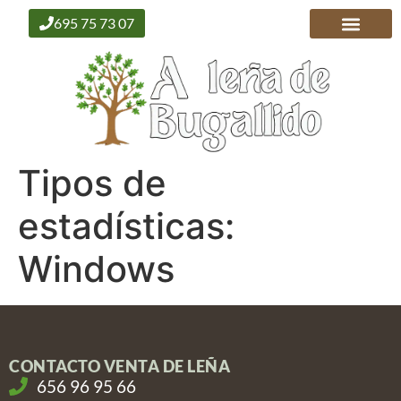
contenido
695 75 73 07
VENTA DE LEÑA
Tipos de
estadísticas:
Windows
CONTACTO VENTA DE LEÑA
656 96 95 66