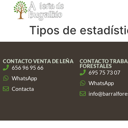
contenido
INICIO
NO
Tipos de estadíst
CONTACTO VENTA DE LEÑA
CONTACTO TRABA
FORESTALES
656 96 95 66
695 75 73 07
WhatsApp
WhatsApp
Contacta
info@barralfore